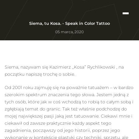
Siema, tu Kosa. - Speak in Color Tattoo
05 marca, 2020
Siema, nazywam się Kazimierz ,,Kosa” Rychlikowski , na
początku napiszę trochę o sobie.
Od 2001 roku zajmuję się na poważnie tatuażem – w bardzo
szerokim spektrum znaczenia tego słowa. Jestem jedną z
tych osób, które jak w coś wchodzą to robią to całym sobą i
zgłębiają temat do granic. Tak też właśnie podchodzę do
mojej największej pasji jaką jest tatuowanie. Ciekawi mnie i
ciekawił od zawsze praktycznie każdy aspekt tego
zagadnienia, począwszy od jego historii, poprzez jego
wykonanie w kontekście plastyki czy techniki, sprzętu, ale