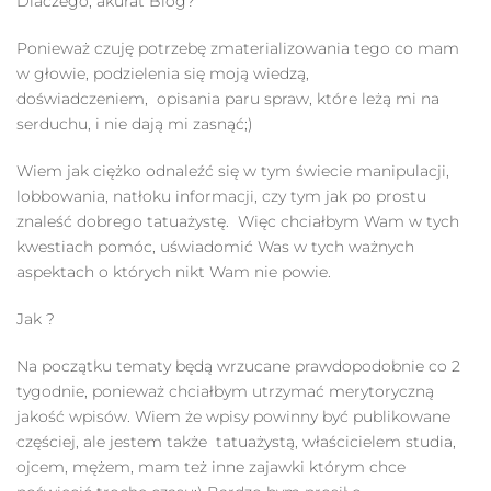
Dlaczego, akurat Blog?
Ponieważ czuję potrzebę zmaterializowania tego co mam
w głowie, podzielenia się moją wiedzą,
doświadczeniem, opisania paru spraw, które leżą mi na
serduchu, i nie dają mi zasnąć;)
Wiem jak ciężko odnaleźć się w tym świecie manipulacji,
lobbowania, natłoku informacji, czy tym jak po prostu
znaleść dobrego tatuażystę. Więc chciałbym Wam w tych
kwestiach pomóc, uświadomić Was w tych ważnych
aspektach o których nikt Wam nie powie.
Jak ?
Na początku tematy będą wrzucane prawdopodobnie co 2
tygodnie, ponieważ chciałbym utrzymać merytoryczną
jakość wpisów. Wiem że wpisy powinny być publikowane
częściej, ale jestem także tatuażystą, właścicielem studia,
ojcem, mężem, mam też inne zajawki którym chce