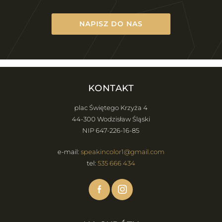
NAPISZ DO NAS
KONTAKT
plac Świętego Krzyża 4
44-300 Wodzisław Śląski
NIP 647-226-16-85
e-mail:
speakincolor1@gmail.com
tel:
535 666 434