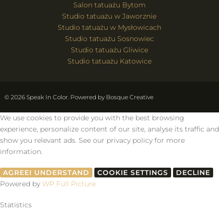
Salon tatuażu Bytom
Studio tatuażu w Jaworznie
Studio tatuażu w Mysłowicach
Studio tatuażu Sosnowiec
Studio tatuażu Gliwice
Studio tatuażu Katowice
© 2026 Speak In Color. Powered by
Bosque Creative
We use cookies to provide you with the best browsing
experience, personalize content of our site, analyse its traffic and
show you relevant ads. See our privacy policy for more
information.
AGREE
I UNDERSTAND
COOKIE SETTINGS
DECLINE
Powered by
WP Full Picture
Statistics