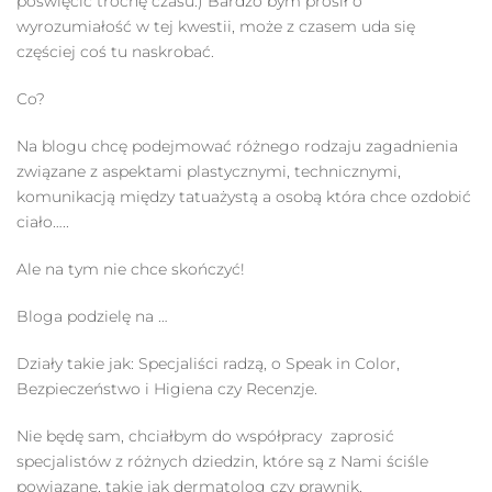
poświęcić trochę czasu:) Bardzo bym prosił o
wyrozumiałość w tej kwestii, może z czasem uda się
częściej coś tu naskrobać.
Co?
Na blogu chcę podejmować różnego rodzaju zagadnienia
związane z aspektami plastycznymi, technicznymi,
komunikacją między tatuażystą a osobą która chce ozdobić
ciało…..
Ale na tym nie chce skończyć!
Bloga podzielę na …
Działy takie jak: Specjaliści radzą, o Speak in Color,
Bezpieczeństwo i Higiena czy Recenzje.
Nie będę sam, chciałbym do współpracy zaprosić
specjalistów z różnych dziedzin, które są z Nami ściśle
powiązane, takie jak dermatolog czy prawnik.