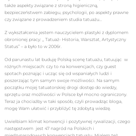
także aspekty związane z stroną higieniczną,
bezpieczeństwem zabiegu, psychologii, po aspekty prawne
czy związane z prowadzeniem studia tatuażu…
Z wykształcenia jestem nauczycielem plastyki z dyplomem
obronionej pracy: ,, Tatuaż- Historia, Warsztat, Artystyczny
Status” – a było to w 2006r.
Od parunastu lat buduję Polską scenę tatuażu, tatuując w
różnych miejscach: czy to na konwencjach, czy guest
spotach poznając i ucząc się od wspaniałych ludzi i
poszerzając tym samym swoje możliwości. Na samym
początku mojej tatuatorskiej drogi dostęp do wiedzy,
sprzętu oraz możliwości w Polsce był mocno ograniczony.
Teraz ja chociażby w taki sposób, czyli prowadząc bloga,
mogę Wam ułatwić i przybliżyć tę zdobytą wiedzę.
Uwielbiam klimat konwencji i pozytywnej rywalizacji, czego
następstwem jest 47 nagród na Polskich i
miedzynarodowych konwencjach tatuażu. Mialem też