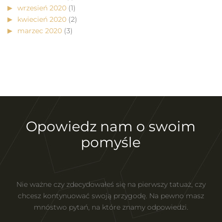
wrzesień 2020
(1)
kwiecień 2020
(2)
marzec 2020
(3)
Opowiedz nam o swoim
pomyśle
Nie ważne czy zdecydowałeś się na pierwszy tatuaż, czy
chcesz kontynuować swoją przygodę. Na pewno masz
mnóstwo pytań, na które znamy odpowiedzi.