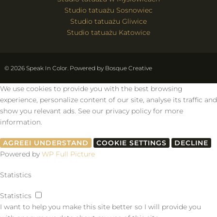
Studio tatuażu Sosnowiec
Studio tatuażu Gliwice
Studio tatuażu Katowice
© 2026 Speak In Color. Powered by
Bosque Creative
We use cookies to provide you with the best browsing
experience, personalize content of our site, analyse its traffic and
show you relevant ads. See our privacy policy for more
information.
AGREE
I UNDERSTAND
COOKIE SETTINGS
DECLINE
Powered by
WP Full Picture
Statistics
Statistics
I want to help you make this site better so I will provide you