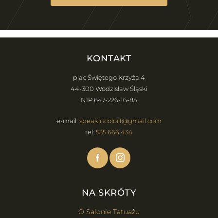
KONTAKT
plac Świętego Krzyża 4
44-300 Wodzisław Śląski
NIP 647-226-16-85
e-mail:
speakincolor1@gmail.com
tel:
535 666 434
NA SKRÓTY
O Salonie Tatuażu