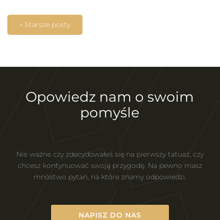
« Starsze posty
Opowiedz nam o swoim
pomyśle
Nie ważne czy zdecydowałeś się na pierwszy tatuaż, czy
chcesz kontynuować swoją przygodę. Na pewno masz
mnóstwo pytań, na które znamy odpowiedzi.
NAPISZ DO NAS