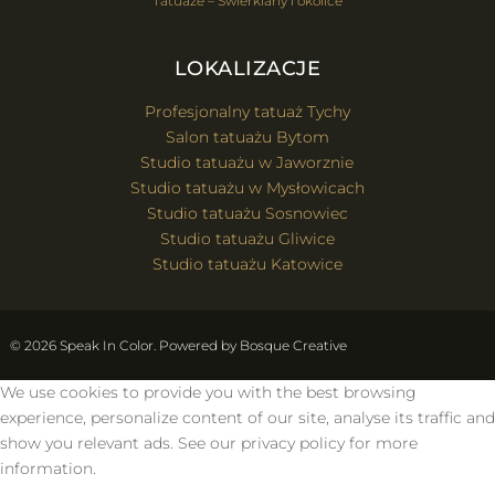
Tatuaże – Świerklany i okolice
LOKALIZACJE
Profesjonalny tatuaż Tychy
Salon tatuażu Bytom
Studio tatuażu w Jaworznie
Studio tatuażu w Mysłowicach
Studio tatuażu Sosnowiec
Studio tatuażu Gliwice
Studio tatuażu Katowice
© 2026 Speak In Color. Powered by
Bosque Creative
We use cookies to provide you with the best browsing
experience, personalize content of our site, analyse its traffic and
show you relevant ads. See our privacy policy for more
information.