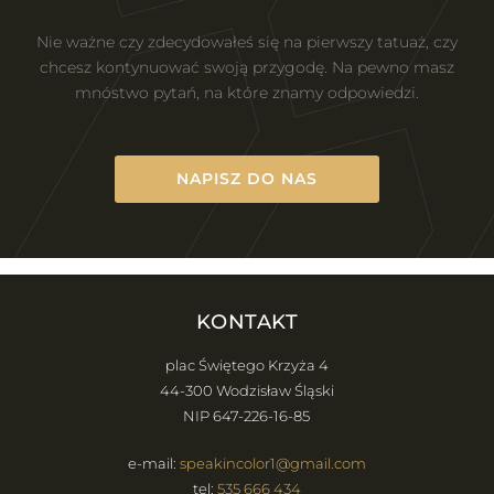
Nie ważne czy zdecydowałeś się na pierwszy tatuaż, czy
chcesz kontynuować swoją przygodę. Na pewno masz
mnóstwo pytań, na które znamy odpowiedzi.
NAPISZ DO NAS
KONTAKT
plac Świętego Krzyża 4
44-300 Wodzisław Śląski
NIP 647-226-16-85
e-mail:
speakincolor1@gmail.com
tel:
535 666 434