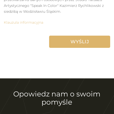
Artystycznego "Speak In Color" Kazimierz Rychlikowski z
siedzibą w Wodzisławiu Śląskim.
Klauzula informacyjna
Opowiedz nam o swoim
pomyśle