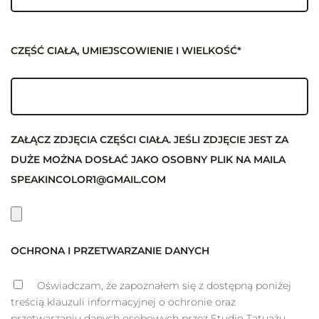
CZĘŚĆ CIAŁA, UMIEJSCOWIENIE I WIELKOŚĆ*
ZAŁĄCZ ZDJĘCIA CZĘŚCI CIAŁA. JEŚLI ZDJĘCIE JEST ZA
DUŻE MOŻNA DOSŁAĆ JAKO OSOBNY PLIK NA MAILA
SPEAKINCOLOR1@GMAIL.COM
OCHRONA I PRZETWARZANIE DANYCH
Oświadczam, że zapoznałem się z dostępną poniżej
treścią klauzuli informacyjnej o ochronie oraz
przetwarzaniu danych osobowych przez Studio Tatuażu