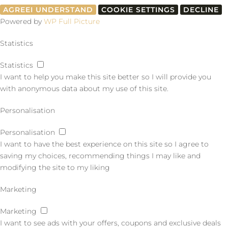
AGREE
I UNDERSTAND
COOKIE SETTINGS
DECLINE
Powered by
WP Full Picture
Statistics
Statistics
I want to help you make this site better so I will provide you
with anonymous data about my use of this site.
Personalisation
Personalisation
I want to have the best experience on this site so I agree to
saving my choices, recommending things I may like and
modifying the site to my liking
Marketing
Marketing
I want to see ads with your offers, coupons and exclusive deals