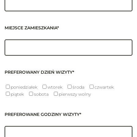
MIEJSCE ZAMIESZKANIA*
PREFEROWANY DZIEŃ WIZYTY*
poniedziałek
wtorek
środa
czwartek
piątek
sobota
pierwszy wolny
PREFEROWANE GODZINY WIZYTY*