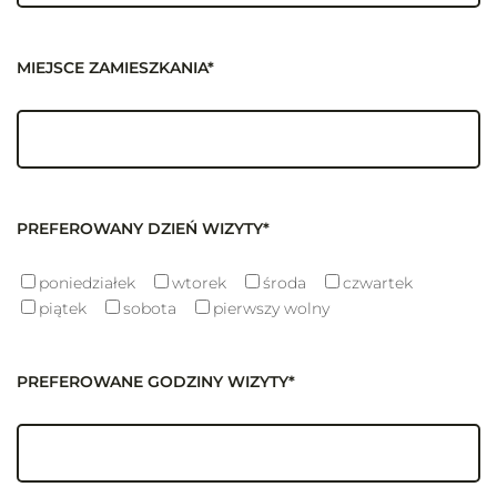
MIEJSCE ZAMIESZKANIA*
PREFEROWANY DZIEŃ WIZYTY*
poniedziałek
wtorek
środa
czwartek
piątek
sobota
pierwszy wolny
PREFEROWANE GODZINY WIZYTY*