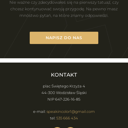
Nie ważne czy zdecydowałeś się na pierwszy tatuaż, czy
chcesz kontynuować swoją przygodę. Na pewno masz
mnóstwo pytań, na które znamy odpowiedzi.
NAPISZ DO NAS
KONTAKT
plac Świętego Krzyża 4
44-300 Wodzisław Śląski
NIP 647-226-16-85
e-mail:
speakincolor1@gmail.com
tel:
535 666 434