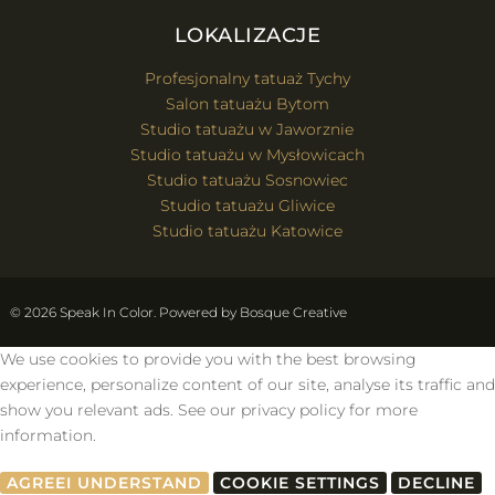
LOKALIZACJE
Profesjonalny tatuaż Tychy
Salon tatuażu Bytom
Studio tatuażu w Jaworznie
Studio tatuażu w Mysłowicach
Studio tatuażu Sosnowiec
Studio tatuażu Gliwice
Studio tatuażu Katowice
© 2026 Speak In Color. Powered by
Bosque Creative
We use cookies to provide you with the best browsing
experience, personalize content of our site, analyse its traffic and
show you relevant ads. See our privacy policy for more
information.
AGREE
I UNDERSTAND
COOKIE SETTINGS
DECLINE