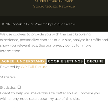
Studio tatuażu Gliwice
Studio tatuażu Katowice
© 2026 Speak In Color. Powered by
Bosque Creative
We use cookies to provide you with the best browsing
experience, personalize content of our site, analyse its traffic and
show you relevant ads. See our privacy policy for more
information.
AGREE
I UNDERSTAND
COOKIE SETTINGS
DECLINE
Powered by
WP Full Picture
Statistics
Statistics
I want to help you make this site better so I will provide you
with anonymous data about my use of this site.