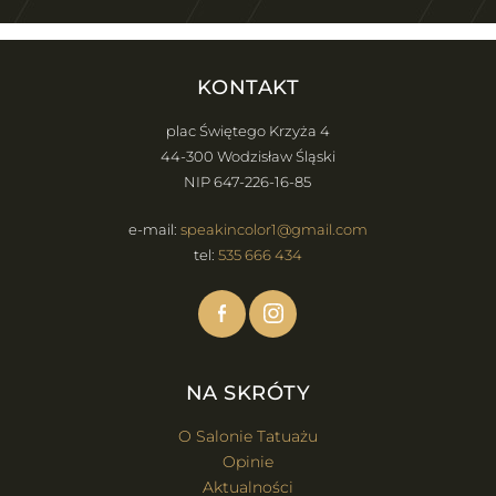
KONTAKT
plac Świętego Krzyża 4
44-300 Wodzisław Śląski
NIP 647-226-16-85
e-mail:
speakincolor1@gmail.com
tel:
535 666 434
NA SKRÓTY
O Salonie Tatuażu
Opinie
Aktualności