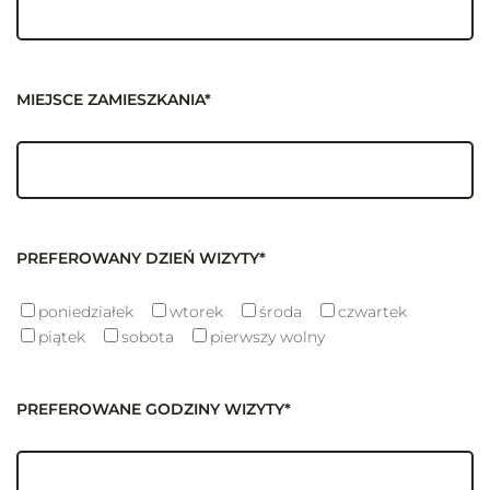
MIEJSCE ZAMIESZKANIA*
PREFEROWANY DZIEŃ WIZYTY*
poniedziałek
wtorek
środa
czwartek
piątek
sobota
pierwszy wolny
PREFEROWANE GODZINY WIZYTY*