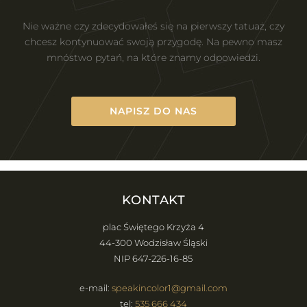
Nie ważne czy zdecydowałeś się na pierwszy tatuaż, czy
chcesz kontynuować swoją przygodę. Na pewno masz
mnóstwo pytań, na które znamy odpowiedzi.
NAPISZ DO NAS
KONTAKT
plac Świętego Krzyża 4
44-300 Wodzisław Śląski
NIP 647-226-16-85
e-mail:
speakincolor1@gmail.com
tel:
535 666 434