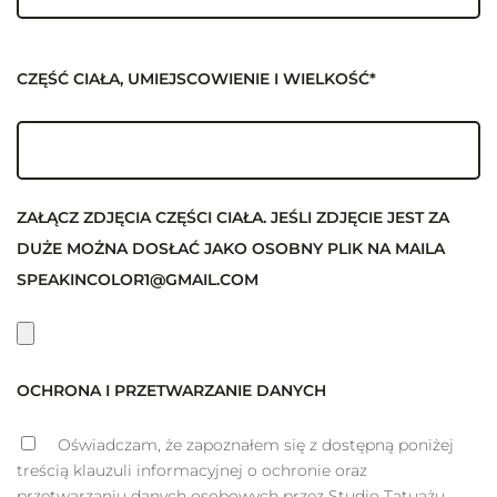
CZĘŚĆ CIAŁA, UMIEJSCOWIENIE I WIELKOŚĆ*
ZAŁĄCZ ZDJĘCIA CZĘŚCI CIAŁA. JEŚLI ZDJĘCIE JEST ZA
DUŻE MOŻNA DOSŁAĆ JAKO OSOBNY PLIK NA MAILA
SPEAKINCOLOR1@GMAIL.COM
OCHRONA I PRZETWARZANIE DANYCH
Oświadczam, że zapoznałem się z dostępną poniżej
treścią klauzuli informacyjnej o ochronie oraz
przetwarzaniu danych osobowych przez Studio Tatuażu