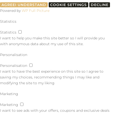
AGREE
I UNDERSTAND
COOKIE SETTINGS
DECLINE
Powered by
WP Full Picture
Statistics
Statistics
I want to help you make this site better so I will provide you
with anonymous data about my use of this site.
Personalisation
Personalisation
I want to have the best experience on this site so I agree to
saving my choices, recommending things I may like and
modifying the site to my liking
Marketing
Marketing
I want to see ads with your offers, coupons and exclusive deals