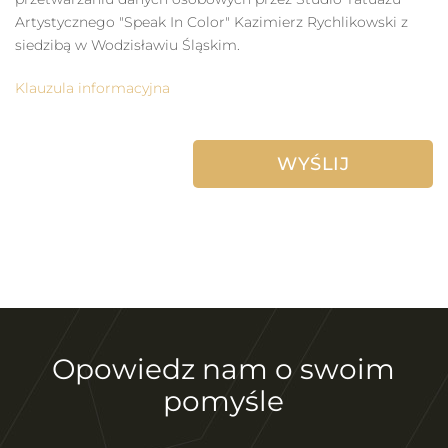
Artystycznego "Speak In Color" Kazimierz Rychlikowski z
siedzibą w Wodzisławiu Śląskim.
Klauzula informacyjna
Opowiedz nam o swoim
pomyśle