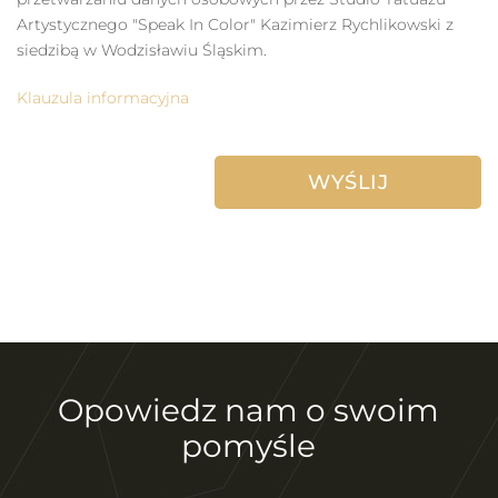
Artystycznego "Speak In Color" Kazimierz Rychlikowski z
siedzibą w Wodzisławiu Śląskim.
Klauzula informacyjna
Opowiedz nam o swoim
pomyśle