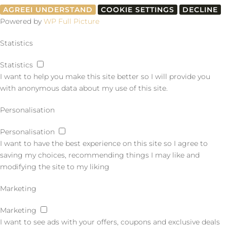
AGREE
I UNDERSTAND
COOKIE SETTINGS
DECLINE
Powered by
WP Full Picture
Statistics
Statistics
I want to help you make this site better so I will provide you
with anonymous data about my use of this site.
Personalisation
Personalisation
I want to have the best experience on this site so I agree to
saving my choices, recommending things I may like and
modifying the site to my liking
Marketing
Marketing
I want to see ads with your offers, coupons and exclusive deals