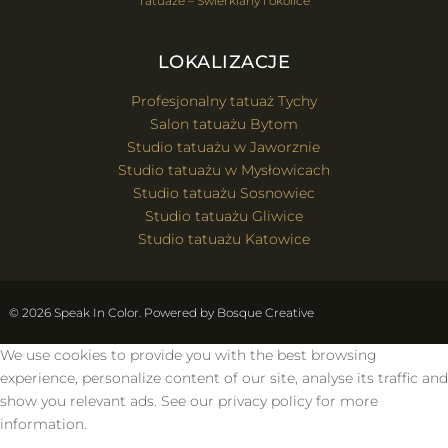
Tatuaże – Świerklany i okolice
LOKALIZACJE
Profesjonalny tatuaż Tychy
Salon tatuażu Bytom
Studio tatuażu w Jaworznie
Studio tatuażu w Mysłowicach
Studio tatuażu Sosnowiec
Studio tatuażu Gliwice
Studio tatuażu Katowice
© 2026 Speak In Color. Powered by
Bosque Creative
We use cookies to provide you with the best browsing
experience, personalize content of our site, analyse its traffic and
show you relevant ads. See our privacy policy for more
information.