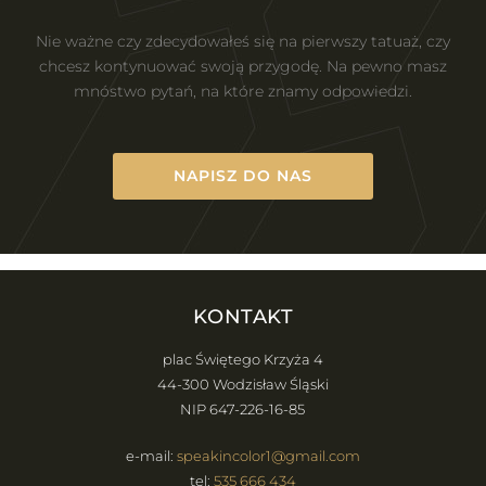
Nie ważne czy zdecydowałeś się na pierwszy tatuaż, czy
chcesz kontynuować swoją przygodę. Na pewno masz
mnóstwo pytań, na które znamy odpowiedzi.
NAPISZ DO NAS
KONTAKT
plac Świętego Krzyża 4
44-300 Wodzisław Śląski
NIP 647-226-16-85
e-mail:
speakincolor1@gmail.com
tel:
535 666 434