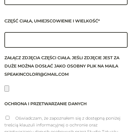
CZĘŚĆ CIAŁA, UMIEJSCOWIENIE I WIELKOŚĆ*
ZAŁĄCZ ZDJĘCIA CZĘŚCI CIAŁA. JEŚLI ZDJĘCIE JEST ZA
DUŻE MOŻNA DOSŁAĆ JAKO OSOBNY PLIK NA MAILA
SPEAKINCOLOR1@GMAIL.COM
OCHRONA I PRZETWARZANIE DANYCH
Oświadczam, że zapoznałem się z dostępną poniżej
treścią klauzuli informacyjnej o ochronie oraz
przetwarzaniu danych osobowych przez Studio Tatuażu