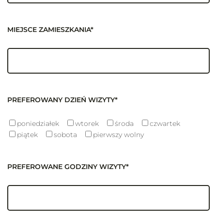
MIEJSCE ZAMIESZKANIA*
PREFEROWANY DZIEŃ WIZYTY*
poniedziałek
wtorek
środa
czwartek
piątek
sobota
pierwszy wolny
PREFEROWANE GODZINY WIZYTY*