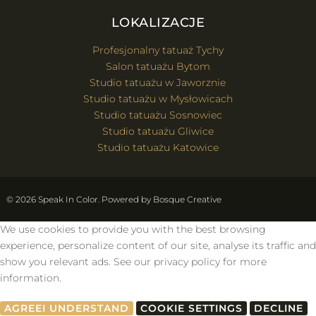
LOKALIZACJE
Profesjonalny tatuaż Tychy
Salon tatuażu Bytom
Studio tatuażu w Jaworznie
Studio tatuażu w Mysłowicach
Studio tatuażu Sosnowiec
Studio tatuażu Gliwice
Studio tatuażu Katowice
© 2026 Speak In Color. Powered by
Bosque Creative
We use cookies to provide you with the best browsing
experience, personalize content of our site, analyse its traffic and
show you relevant ads. See our privacy policy for more
information.
AGREE
I UNDERSTAND
COOKIE SETTINGS
DECLINE