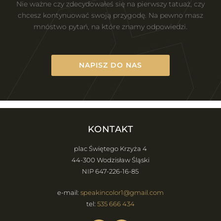
Nie ważne czy zdecydowałeś się na pierwszy tatuaż, czy
chcesz kontynuować swoją przygodę. Na pewno masz
mnóstwo pytań, na które znamy odpowiedzi.
NAPISZ DO NAS
KONTAKT
plac Świętego Krzyża 4
44-300 Wodzisław Śląski
NIP 647-226-16-85
e-mail:
speakincolor1@gmail.com
tel:
535 666 434