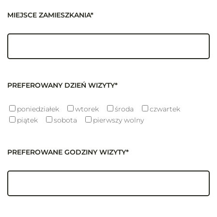
MIEJSCE ZAMIESZKANIA*
PREFEROWANY DZIEŃ WIZYTY*
poniedziałek
wtorek
środa
czwartek
piątek
sobota
pierwszy wolny
PREFEROWANE GODZINY WIZYTY*