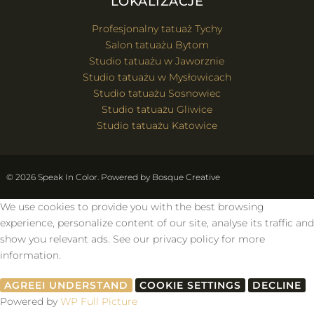
LOKALIZACJE
Profesjonalny tatuaż Tychy
Salon tatuażu Bytom
Studio tatuażu w Jaworznie
Studio tatuażu w Mysłowicach
Studio tatuażu Sosnowiec
Studio tatuażu Gliwice
Studio tatuażu Katowice
© 2026 Speak In Color. Powered by
Bosque Creative
We use cookies to provide you with the best browsing
experience, personalize content of our site, analyse its traffic and
show you relevant ads. See our privacy policy for more
information.
AGREE
I UNDERSTAND
COOKIE SETTINGS
DECLINE
Powered by
WP Full Picture