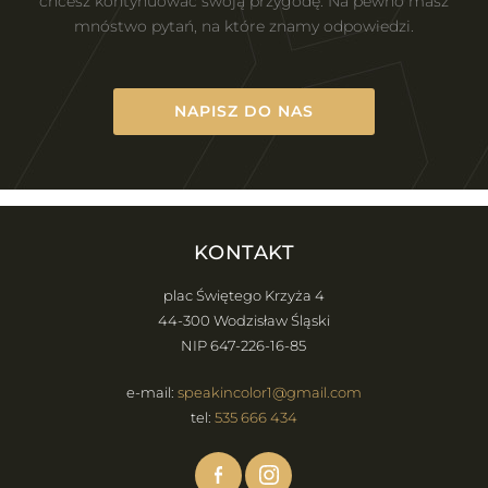
chcesz kontynuować swoją przygodę. Na pewno masz
mnóstwo pytań, na które znamy odpowiedzi.
NAPISZ DO NAS
KONTAKT
plac Świętego Krzyża 4
44-300 Wodzisław Śląski
NIP 647-226-16-85
e-mail:
speakincolor1@gmail.com
tel:
535 666 434