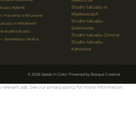
Jaworznie
Studio tatuażu w
atuażu Rybnik
Mysłowicach
e i marzenia w Knurowie
Studio tatuażu
tatuażu w Mikołowie!
Sosnowiec
na studio tatuażu
Studio tatuażu Gliwice
 – Świerklany i okolice
Studio tatuażu
Katowice
© 2026 Speak In Color. Powered by
Bosque Creative
 relevant ads. See our privacy policy for more information.