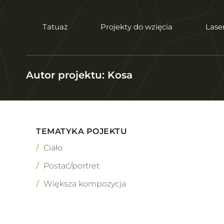
Tatuaż
Projekty do wzięcia
Lase
Autor projektu: Kosa
TEMATYKA POJEKTU
Ciało
Postać/portret
Większa kompozycja