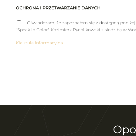
OCHRONA I PRZETWARZANIE DANYCH
Oświadczam, że zapoznałem się z dostępną poniżej 
"Speak In Color" Kazimierz Rychlikowski z siedzibą w Wo
Klauzula informacyjna
Opo