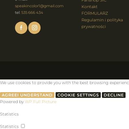
Fanshop SiC
speakincolor1@gmail.com
Kontakt
tel:
535 666 434
FORMULARZ
Regulamin i polityka
prywatności
We use cookies to provide you with the best browsing experience, 
AGREE
I UNDERSTAND
COOKIE SETTINGS
DECLINE
Powered by
WP Full Picture
Statistics
Statistics