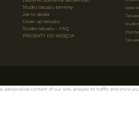
Zaufanie, szkolenia, aktualności
Studio tatuażu terminy
Salon t
Jak to działa
Tatuaż
Cover up tatuażu
Studio 
Studio tatuażu – FAQ
Pszczy
PROJEKTY DO WZIĘCIA
Tatuaże
personalize content of our site, analyse its traffic and show you