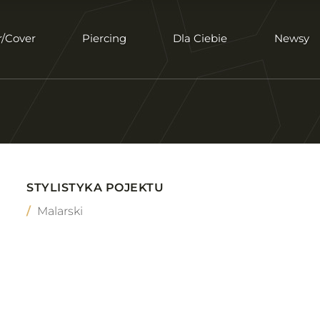
r/Cover
Piercing
Dla Ciebie
Newsy
STYLISTYKA POJEKTU
Malarski