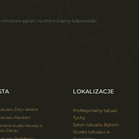
z mnóstwo pytań, na które znamy odpowiedzi.
STA
LOKALIZACJE
tatuażu Żory i okolice
Profesjonalny tatuaż
Tychy
tatuażu Racibórz
Salon tatuażu Bytom
onalne studio tatuaży w
biu Zdroju
Studio tatuażu w
 tatuażu Rydułtowy