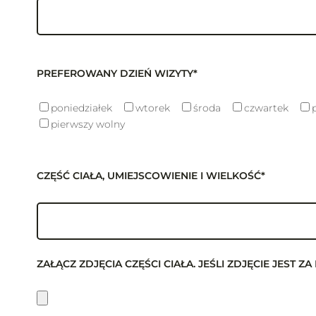
PREFEROWANY DZIEŃ WIZYTY*
poniedziałek
wtorek
środa
czwartek
pierwszy wolny
CZĘŚĆ CIAŁA, UMIEJSCOWIENIE I WIELKOŚĆ*
ZAŁĄCZ ZDJĘCIA CZĘŚCI CIAŁA. JEŚLI ZDJĘCIE JES