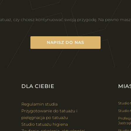
 tatuaż, czy chcesz kontynuować swoją przygodę. Na pewno mas
NAPISZ DO NAS
DLA CIEBIE
MIA
Studio 
Regulamin studia
Przygotowanie do tatuażu i
Studio 
pielęgnacja po tatuażu
Profesj
Jastrzę
Studio tatuażu higiena
Studio