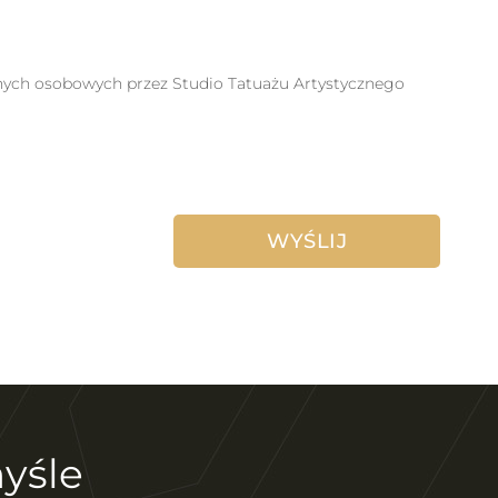
anych osobowych przez Studio Tatuażu Artystycznego
yśle