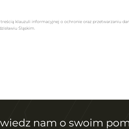
treścią klauzuli informacyjnej o ochronie oraz przetwarzaniu d
dzisławiu Śląskim.
wiedz nam o swoim pom