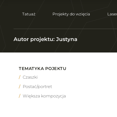
Tatuaż
Projekty do wzięcia
Lase
Autor projektu: Justyna
TEMATYKA POJEKTU
Czaszki
Postać/portret
Większa kompozycja