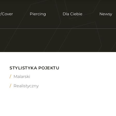
r/Cover
Piercing
Dla Ciebie
Newsy
STYLISTYKA POJEKTU
Malarski
Realistyczny