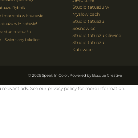
Jaworznie
Studio tatuażu w
atuażu Rybnik
Mysłowicach
e i marzenia w Knurowie
Studio tatuażu
tatuażu w Mikołowie!
Sosnowiec
na studio tatuażu
Studio tatuażu Gliwice
 – Świerklany i okolice
Studio tatuażu
Katowice
© 2026 Speak In Color. Powered by
Bosque Creative
 relevant ads. See our privacy policy for more information.