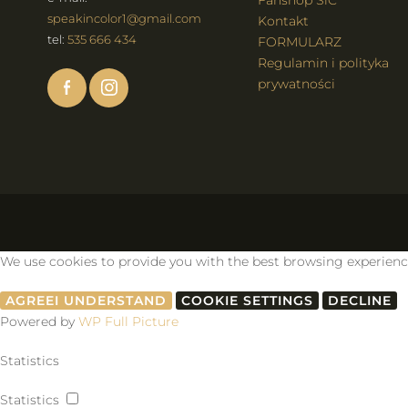
Fanshop SiC
speakincolor1@gmail.com
Kontakt
tel:
535 666 434
FORMULARZ
Regulamin i polityka
prywatności
We use cookies to provide you with the best browsing experience, 
AGREE
I UNDERSTAND
COOKIE SETTINGS
DECLINE
Powered by
WP Full Picture
Statistics
Statistics