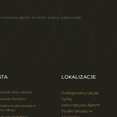
z mnóstwo pytań, na które znamy odpowiedzi.
STA
LOKALIZACJE
tatuażu Żory i okolice
Profesjonalny tatuaż
Tychy
tatuażu Racibórz
Salon tatuażu Bytom
onalne studio tatuaży w
biu Zdroju
Studio tatuażu w
 tatuażu Rydułtowy