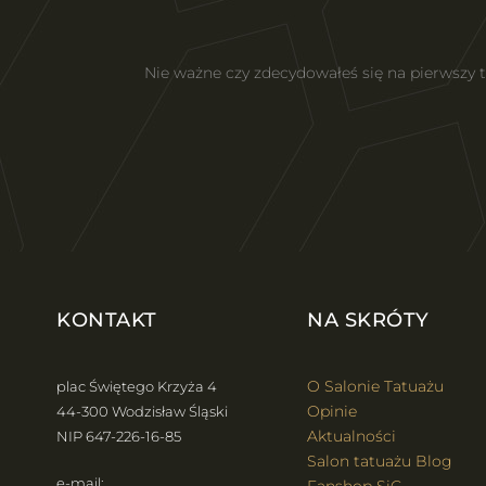
Nie ważne czy zdecydowałeś się na pierwszy
KONTAKT
NA SKRÓTY
O Salonie Tatuażu
plac Świętego Krzyża 4
Opinie
44-300 Wodzisław Śląski
Aktualności
NIP 647-226-16-85
Salon tatuażu Blog
e-mail: