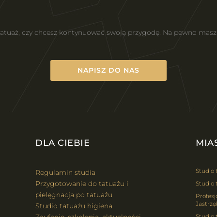
 tatuaż, czy chcesz kontynuować swoją przygodę. Na pewno mas
NAPISZ DO NAS
DLA CIEBIE
MIA
Studio 
Regulamin studia
Przygotowanie do tatuażu i
Studio 
pielęgnacja po tatuażu
Profesj
Jastrzę
Studio tatuażu higiena
Studio