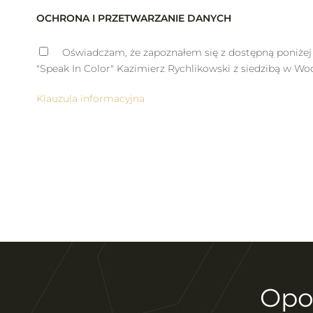
OCHRONA I PRZETWARZANIE DANYCH
Oświadczam, że zapoznałem się z dostępną poniżej 
"Speak In Color" Kazimierz Rychlikowski z siedzibą w Wo
Klauzula informacyjna
Opo