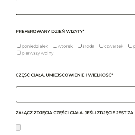
PREFEROWANY DZIEŃ WIZYTY*
poniedziałek
wtorek
środa
czwartek
pierwszy wolny
CZĘŚĆ CIAŁA, UMIEJSCOWIENIE I WIELKOŚĆ*
ZAŁĄCZ ZDJĘCIA CZĘŚCI CIAŁA. JEŚLI ZDJĘCIE JES