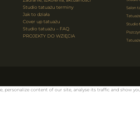
Zaufanie, szkolenia, aktualności
Studio tatuażu terminy
Salon t
Jak to działa
Tatuaż
Cover up tatuażu
Studio 
Studio tatuażu – FAQ
Pszczy
PROJEKTY DO WZIĘCIA
Tatuaże
personalize content of our site, analyse its traffic and show you