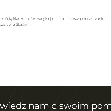
treścią klauzuli informacyjnej o ochronie oraz przetwarzaniu d
dzisławiu Śląskim.
wiedz nam o swoim pom