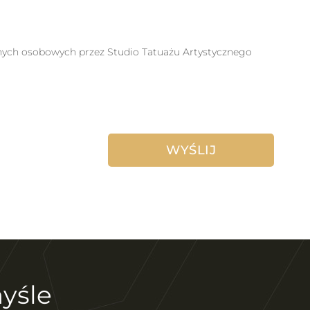
anych osobowych przez Studio Tatuażu Artystycznego
yśle