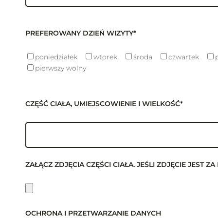
PREFEROWANY DZIEŃ WIZYTY*
poniedziałek
wtorek
środa
czwartek
pierwszy wolny
CZĘŚĆ CIAŁA, UMIEJSCOWIENIE I WIELKOŚĆ*
ZAŁĄCZ ZDJĘCIA CZĘŚCI CIAŁA. JEŚLI ZDJĘCIE JES
OCHRONA I PRZETWARZANIE DANYCH