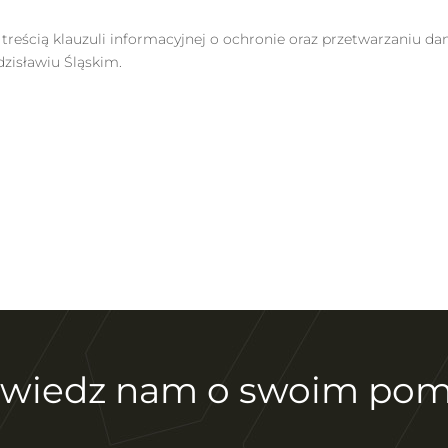
treścią klauzuli informacyjnej o ochronie oraz przetwarzaniu d
dzisławiu Śląskim.
wiedz nam o swoim pom