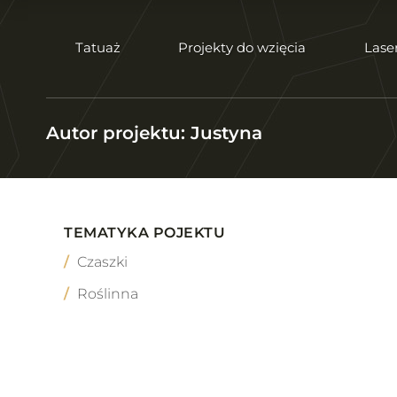
Tatuaż
Projekty do wzięcia
Lase
Autor projektu: Justyna
TEMATYKA POJEKTU
Czaszki
Roślinna