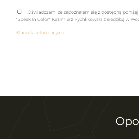
Oświadczam, że zapoznałem się z dostępną poniżej 
"Speak In Color" Kazimierz Rychlikowski z siedzibą w Wo
Klauzula informacyjna
Opo