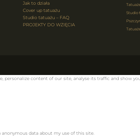
Jak to działa
Tatuaż
Cover up tatuażu
Studio 
Studio tatuażu – FAQ
Pszczy
PROJEKTY DO WZIĘCIA
Tatuaże
personalize content of our site, analyse its traffic and show you
th anonymous data about my use of this site.