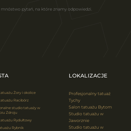
z mnóstwo pytań, na które znamy odpowiedzi.
STA
LOKALIZACJE
tatuażu Żory i okolice
Profesjonalny tatuaż
Tychy
tatuażu Racibórz
Salon tatuażu Bytom
onalne studio tatuaży w
biu Zdroju
Studio tatuażu w
 tatuażu Rydułtowy
Jaworznie
Studio tatuażu w
atuażu Rybnik