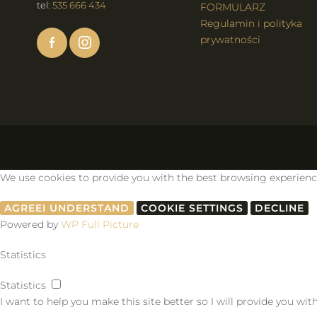
tel:
535 666 434
FORMULARZ
Regulamin i polityka
prywatności
We use cookies to provide you with the best browsing experience, 
AGREE
I UNDERSTAND
COOKIE SETTINGS
DECLINE
Powered by
WP Full Picture
Statistics
Statistics
I want to help you make this site better so I will provide you wi