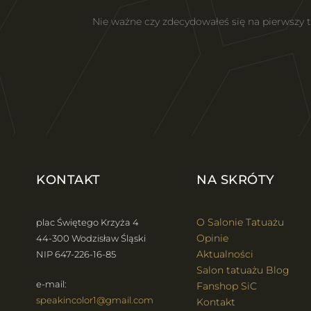
Nie ważne czy zdecydowałeś się na pierwszy
KONTAKT
NA SKRÓTY
O Salonie Tatuażu
plac Świętego Krzyża 4
Opinie
44-300 Wodzisław Śląski
Aktualności
NIP 647-226-16-85
Salon tatuażu Blog
e-mail:
Fanshop SiC
speakincolor1@gmail.com
Kontakt