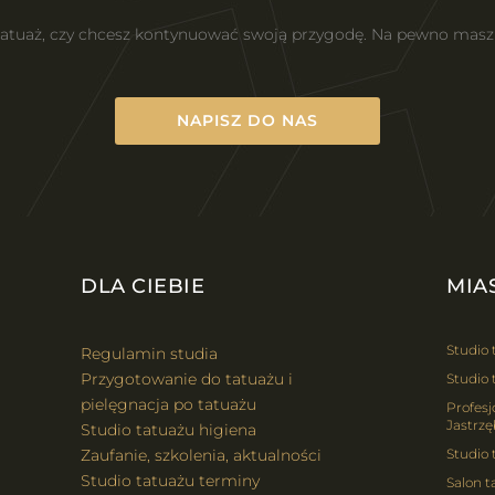
 tatuaż, czy chcesz kontynuować swoją przygodę. Na pewno mas
NAPISZ DO NAS
DLA CIEBIE
MIA
Studio 
Regulamin studia
Przygotowanie do tatuażu i
Studio 
pielęgnacja po tatuażu
Profesj
Jastrzę
Studio tatuażu higiena
Zaufanie, szkolenia, aktualności
Studio
Studio tatuażu terminy
Salon t