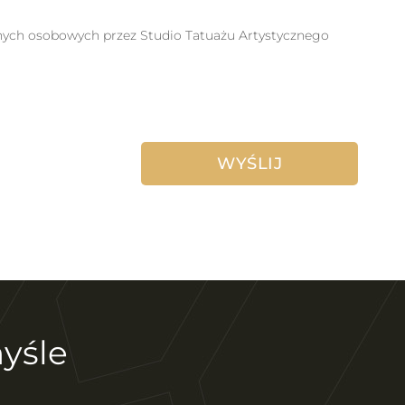
anych osobowych przez Studio Tatuażu Artystycznego
yśle