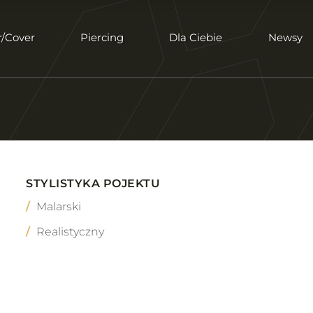
r/Cover
Piercing
Dla Ciebie
Newsy
STYLISTYKA POJEKTU
Malarski
Realistyczny