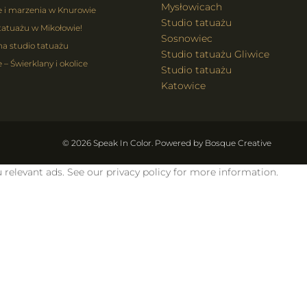
Mysłowicach
e i marzenia w Knurowie
Studio tatuażu
tatuażu w Mikołowie!
Sosnowiec
na studio tatuażu
Studio tatuażu Gliwice
 – Świerklany i okolice
Studio tatuażu
Katowice
© 2026 Speak In Color. Powered by
Bosque Creative
 relevant ads. See our privacy policy for more information.