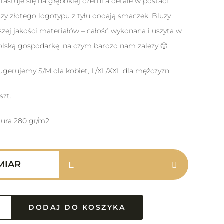
astuje się na głębokiej czerni a detale w postaci
 czy złotego logotypu z tyłu dodają smaczek. Bluzy
zej jakości materiałów – całość wykonana i uszyta w
olską gospodarkę, na czym bardzo nam zależy 🙂
Sugerujemy S/M dla kobiet, L/XL/XXL dla mężczyzn.
szt.
ura 280 gr/m2.
MIAR
DODAJ DO KOSZYKA