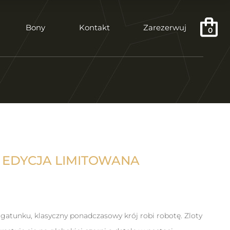
Bony
Kontakt
Zarezerwuj
0
– EDYCJA LIMITOWANA
a gatunku, klasyczny ponadczasowy krój robi robotę. Zloty