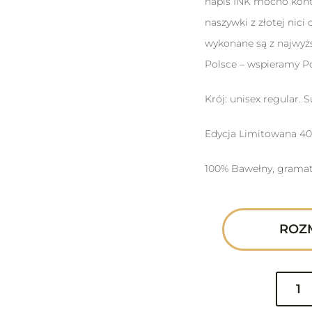
napis INK mocno kontr
naszywki z złotej nici
wykonane są z najwyżs
Polsce – wspieramy P
Krój: unisex regular. 
Edycja Limitowana 40
100% Bawełny, gramat
ROZ
ilość
Bluza
INK