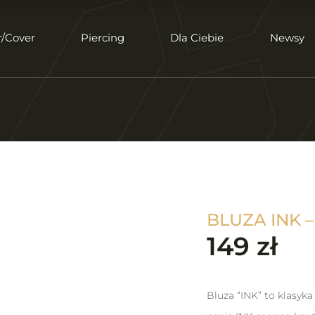
r/Cover
Piercing
Dla Ciebie
Newsy
BLUZA INK 
149
zł
Bluza “INK” to klasyk