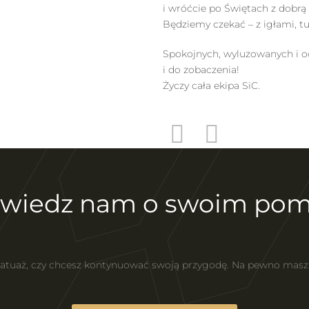
i wróćcie po Świętach z dobrą 
Będziemy czekać – z igłami, 
Spokojnych, wyluzowanych i o
i do zobaczenia!
Życzy cała ekipa SiC.
wiedz nam o swoim pom
 tatuaż, czy chcesz kontynuować swoją przygodę. Na pewno mas