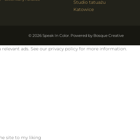
Studio tatuażu
Katowice
© 2026 Speak In Color. Powered by
Bosque Creative
 relevant ads. See our privacy policy for more information.
e site to my liking