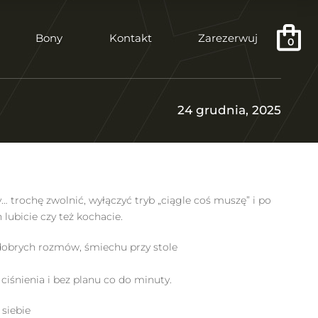
Bony
Kontakt
Zarezerwuj
0
24 grudnia, 2025
 trochę zwolnić, wyłączyć tryb „ciągle coś muszę” i po
 lubicie czy też kochacie.
obrych rozmów, śmiechu przy stole
 ciśnienia i bez planu co do minuty.
 siebie