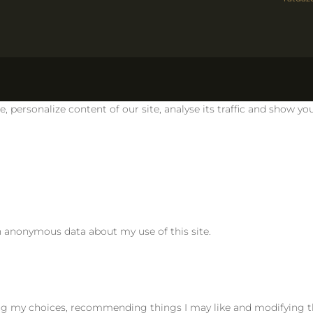
personalize content of our site, analyse its traffic and show you
th anonymous data about my use of this site.
ving my choices, recommending things I may like and modifying th