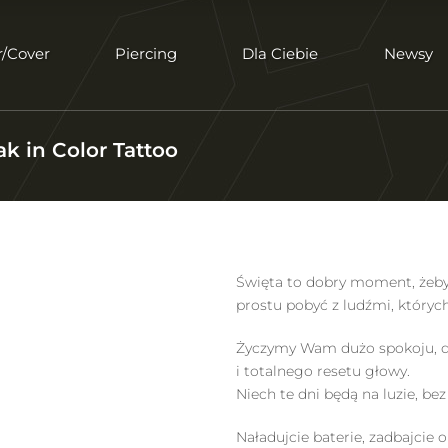
r/Cover
Piercing
Dla Ciebie
Newsy
ak in Color Tattoo
Święta to dobry moment, żeby…
prostu pobyć z ludźmi, których
Życzymy Wam dużo spokoju, d
i totalnego resetu głowy.
Niech te dni będą na luzie, bez
Naładujcie baterie, zadbajcie o