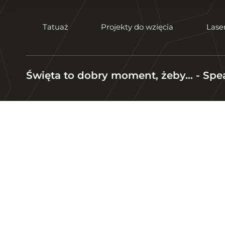
Tatuaż
Projekty do wzięcia
Lase
Święta to dobry moment, żeby... - Spe