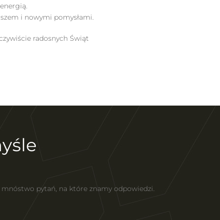
energią.
tuszem i nowymi pomysłami.
czywiście radosnych Świąt
yśle
z mnóstwo pytań, na które znamy odpowiedzi.