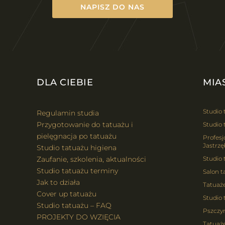
NAPISZ DO NAS
DLA CIEBIE
MIA
Studio 
Regulamin studia
Przygotowanie do tatuażu i
Studio 
pielęgnacja po tatuażu
Profesj
Jastrzę
Studio tatuażu higiena
Zaufanie, szkolenia, aktualności
Studio
Studio tatuażu terminy
Salon t
Jak to działa
Tatuaż
Cover up tatuażu
Studio 
Studio tatuażu – FAQ
Pszczy
PROJEKTY DO WZIĘCIA
Tatuaże