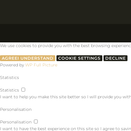
We use cookies to provide you with the best browsing experience, 
AGREE
I UNDERSTAND
COOKIE SETTINGS
DECLINE
Powered by
WP Full Picture
Statistics
Statistics
I want to help you make this site better so I will provide you wi
Personalisation
Personalisation
I want to have the best experience on this site so I agree to sa