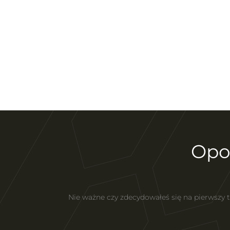
Opo
Nie ważne czy zdecydowałeś się na pierwszy