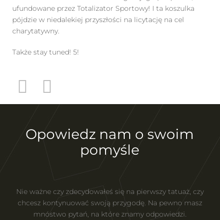
ufundowane przez Totalizator Sportowy! I ta koszulka
pójdzie w niedalekiej przyszłości na licytację na cel
charytatywny.
Także stay tuned! 5!
Opowiedz nam o swoim
pomyśle
Nie ważne czy zdecydowałeś się na pierwszy tatuaż, czy
chcesz kontynuować swoją przygodę. Na pewno masz
mnóstwo pytań, na które znamy odpowiedzi.