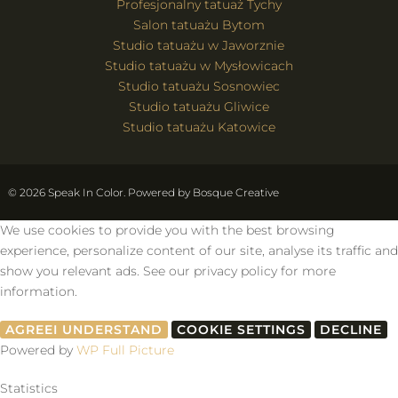
Profesjonalny tatuaż Tychy
Salon tatuażu Bytom
Studio tatuażu w Jaworznie
Studio tatuażu w Mysłowicach
Studio tatuażu Sosnowiec
Studio tatuażu Gliwice
Studio tatuażu Katowice
© 2026 Speak In Color. Powered by
Bosque Creative
We use cookies to provide you with the best browsing
experience, personalize content of our site, analyse its traffic and
show you relevant ads. See our privacy policy for more
information.
AGREE
I UNDERSTAND
COOKIE SETTINGS
DECLINE
Powered by
WP Full Picture
Statistics