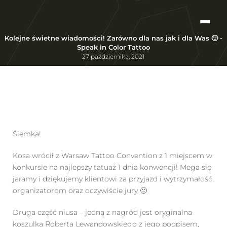
Kolejne świetne wiadomości! Zarówno dla nas jak i dla Was 🙂 -
Speak in Color Tattoo
27 października, 2021
Siemka!
Kosa wrócił z Warsaw Tattoo Convention z 1 miejscem w
konkursie na najlepszy tatuaż 1 dnia konwencji! Mega się
jaramy i dziękujemy klientowi za przyjazd i wytrzymałość,
organizatorom oraz oczywiście jury 🙂
Druga część niusa – jedną z nagród jest oryginalna
koszulka Roberta Lewandowskiego z jego podpisem,