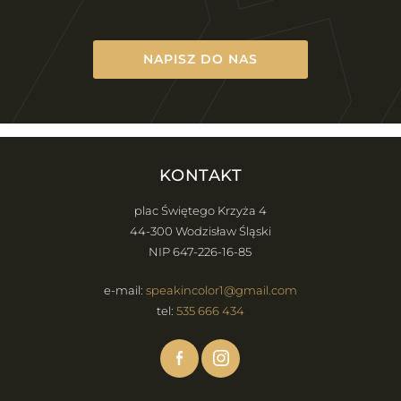
NAPISZ DO NAS
KONTAKT
plac Świętego Krzyża 4
44-300 Wodzisław Śląski
NIP 647-226-16-85
e-mail:
speakincolor1@gmail.com
tel:
535 666 434